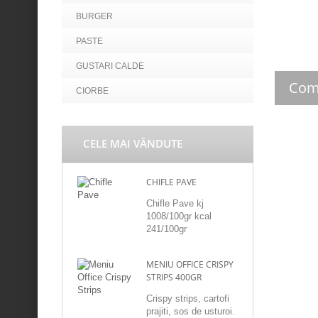
BURGER
PASTE
GUSTARI CALDE
Com
CIORBE
CELE MAI VÂNDUTE
CHIFLE PAVE
Chifle Pave kj
1008/100gr kcal
241/100gr
MENIU OFFICE CRISPY
STRIPS 400GR
Crispy strips, cartofi
prajiti, sos de usturoi.