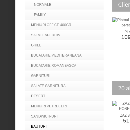
Clie
NORMALE
FAMILY
MENIURI OFFICE 400GR
PLA
SALATE APERITIV
109
GRILL
BUCATARIE MEDITERANEANA
BUCATARIE ROMANEASCA
GARNITURI
SALATE GARNITURA
20 a
DESERT
MENIURI PETRECERI
ZAZ S
SANDWICH-URI
51,
BAUTURI