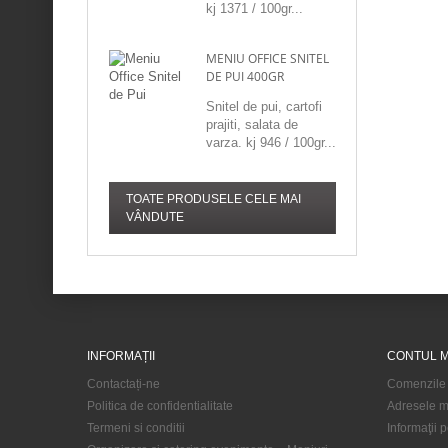
kj 1371 / 100gr...
MENIU OFFICE SNITEL
DE PUI 400GR
Snitel de pui, cartofi
prajiti, salata de
varza. kj 946 / 100gr...
TOATE PRODUSELE CELE MAI
VÂNDUTE
INFORMAȚII
CONTUL 
Contactați-ne
Comenzile
Politica de confidentialitate
Adresele m
Termeni si conditii
Informaţii 