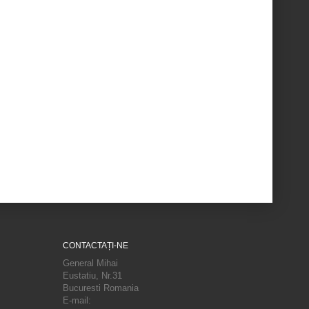
CONTACTAȚI-NE
General Mihai
Eustatiu, Nr.31
Bucuresti Romania
E-mail: