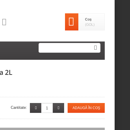
Coş
(GOL)
a 2L
Cantitate:
ADAUGĂ ÎN COŞ