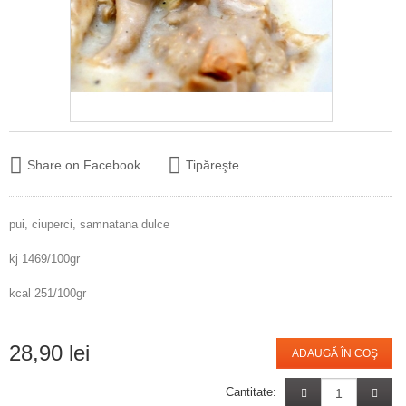
Share on Facebook
Tipăreşte
pui, ciuperci, samnatana dulce
kj 1469/100gr
kcal 251/100gr
28,90 lei
ADAUGĂ ÎN COŞ
Cantitate: