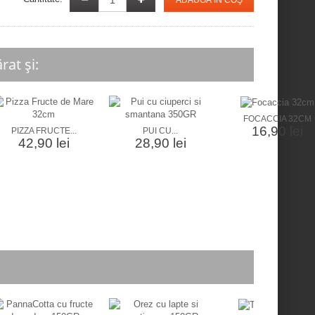
ADAUGĂ ÎN COŞ
at și:
FOCACCIA 32CM
16,90 lei
PIZZA FRUCTE...
PUI CU...
42,90 lei
28,90 lei