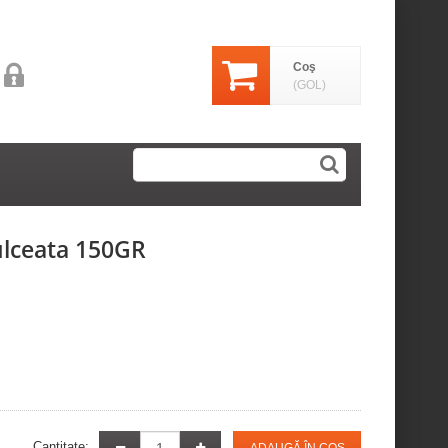
Coş
(GOL)
dulceata 150GR
Cantitate: