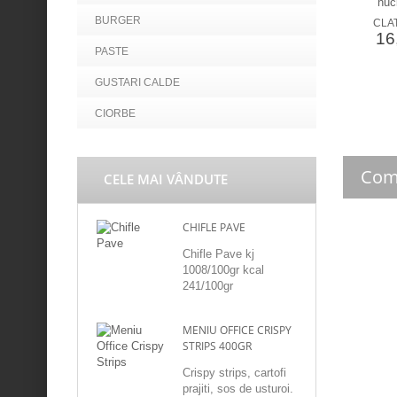
BURGER
CLAT
16,
PASTE
GUSTARI CALDE
CIORBE
Com
CELE MAI VÂNDUTE
CHIFLE PAVE
Chifle Pave kj
1008/100gr kcal
241/100gr
MENIU OFFICE CRISPY
STRIPS 400GR
Crispy strips, cartofi
prajiti, sos de usturoi.