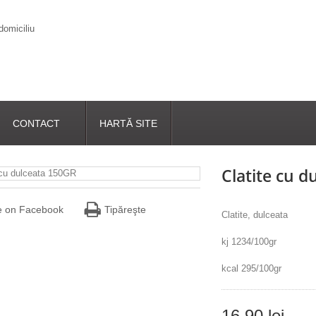
CONTACT
HARTĂ SITE
Clatite cu 
e on Facebook
Tipăreşte
Clatite, dulceata
kj 1234/100gr
kcal 295/100gr
16,90 lei