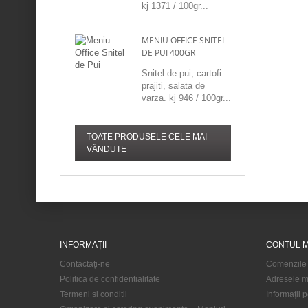
kj 1371 / 100gr...
MENIU OFFICE SNITEL
DE PUI 400GR
Snitel de pui, cartofi
prajiti, salata de
varza. kj 946 / 100gr...
TOATE PRODUSELE CELE MAI
VÂNDUTE
INFORMAȚII
CONTUL 
Contactați-ne
Comenzile
Politica de confidentialitate
Adresele m
Termeni si conditii
Informaţii 