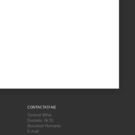
CONTACTAȚI-NE
General Mihai
Eustatiu, Nr.31
Bucuresti Romania
E-mail: