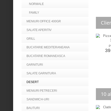
NORMALE
FAMILY
Clie
MENIURI OFFICE 400GR
SALATE APERITIV
GRILL
P
BUCATARIE MEDITERANEANA
39,
BUCATARIE ROMANEASCA
GARNITURI
SALATE GARNITURA
DESERT
MENIURI PETRECERI
10 a
SANDWICH-URI
BAUTURI