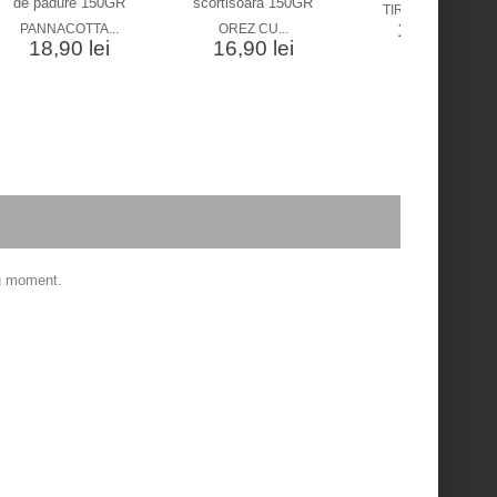
TIRAMISU 150GR
19,90 lei
PANNACOTTA...
OREZ CU...
18,90 lei
16,90 lei
ru moment.