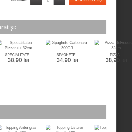
ADAUGĂ ÎN COŞ
at și:
SPECIALITATE...
SPAGHETE...
PIZZA...
38,90 lei
34,90 lei
38,90 lei