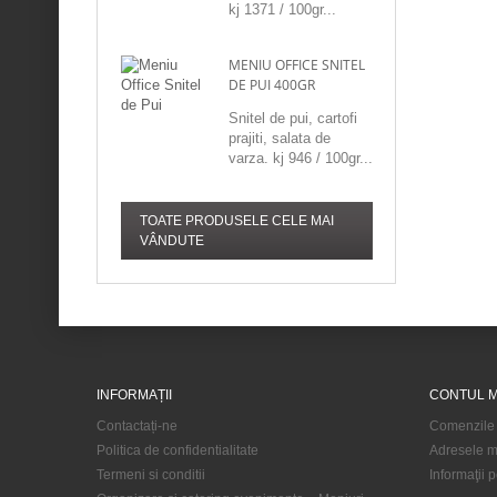
kj 1371 / 100gr...
MENIU OFFICE SNITEL
DE PUI 400GR
Snitel de pui, cartofi
prajiti, salata de
varza. kj 946 / 100gr...
TOATE PRODUSELE CELE MAI
VÂNDUTE
INFORMAȚII
CONTUL 
Contactați-ne
Comenzile
Politica de confidentialitate
Adresele m
Termeni si conditii
Informaţii 