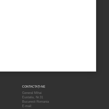
CONTACTAȚI-NE
General Mihai
Eustatiu, Nr.31
Bucuresti Romania
E-mail: