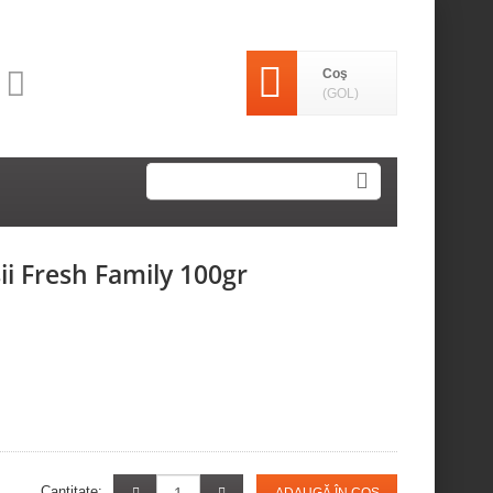
Coş
(GOL)
ii Fresh Family 100gr
Cantitate: