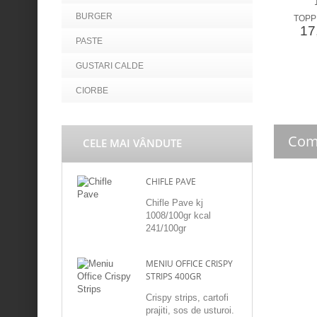
BURGER
TOPPI
17,
PASTE
GUSTARI CALDE
CIORBE
Com
CELE MAI VÂNDUTE
CHIFLE PAVE
Chifle Pave kj
1008/100gr kcal
241/100gr
MENIU OFFICE CRISPY
STRIPS 400GR
Crispy strips, cartofi
prajiti, sos de usturoi.