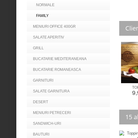
NORMALE
FAMILY
Clie
MENIURI OFFICE 400GR
SALATE APERITIV
GRILL
BUCATARIE MEDITERANEANA
BUCATARIE ROMANEASCA
GARNITURI
TOP
SALATE GARNITURA
9,
DESERT
MENIURI PETRECERI
15 a
SANDWICH-URI
BAUTURI