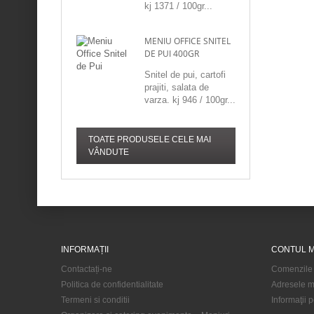
kj 1371 / 100gr...
MENIU OFFICE SNITEL
DE PUI 400GR
Snitel de pui, cartofi
prajiti, salata de
varza. kj 946 / 100gr...
TOATE PRODUSELE CELE MAI
VÂNDUTE
INFORMAȚII
CONTUL 
Contactați-ne
Comenzile
Politica de confidentialitate
Adresele m
Termeni si conditii
Informaţii 