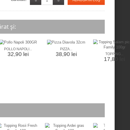
ADAUGĂ ÎN COŞ
at și:
POLLO NAPOLI...
PIZZA...
32,90 lei
38,90 lei
TOPPING...
17,80 lei