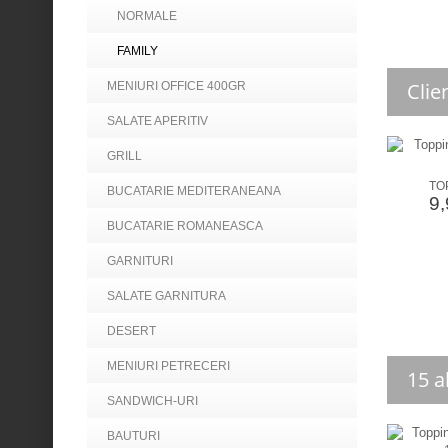
NORMALE
FAMILY
Clie
MENIURI OFFICE 400GR
SALATE APERITIV
GRILL
TOP
BUCATARIE MEDITERANEANA
9,
BUCATARIE ROMANEASCA
GARNITURI
SALATE GARNITURA
DESERT
MENIURI PETRECERI
15 a
SANDWICH-URI
BAUTURI