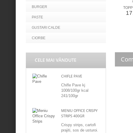
BURGER
TOPPI
17,
PASTE
GUSTARI CALDE
CIORBE
Com
CELE MAI VÂNDUTE
CHIFLE PAVE
Chifle Pave kj
1008/100gr kcal
241/100gr
MENIU OFFICE CRISPY
STRIPS 400GR
Crispy strips, cartofi
prajiti, sos de usturoi.