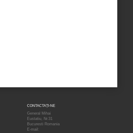
CONTACTAȚI-NE
General Mihai
Eustatiu, Nr.31
Bucuresti Romania
E-mail: