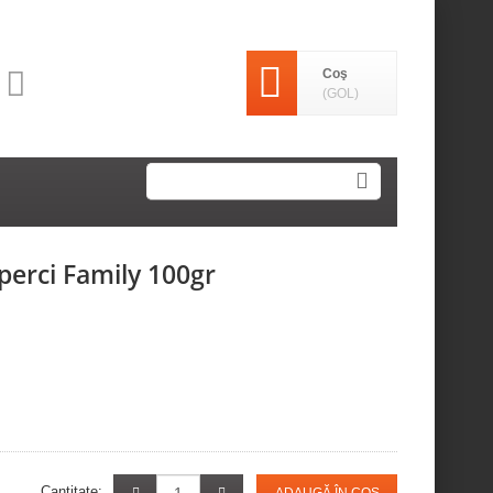
Coş
(GOL)
perci Family 100gr
Cantitate: