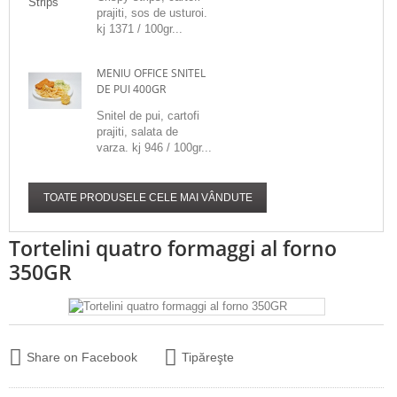
prajiti, sos de usturoi.
kj 1371 / 100gr...
MENIU OFFICE SNITEL
DE PUI 400GR
Snitel de pui, cartofi
prajiti, salata de
varza. kj 946 / 100gr...
TOATE PRODUSELE CELE MAI VÂNDUTE
Tortelini quatro formaggi al forno
350GR
Share on Facebook
Tipăreşte