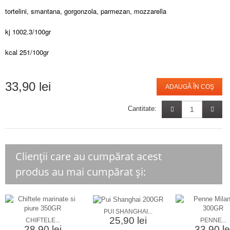
tortelini, smantana, gorgonzola, parmezan, mozzarella
kj 1002.3/100gr
kcal 251/100gr
33,90 lei
ADAUGĂ ÎN COŞ
Cantitate:
Clienții care au cumpărat acest
produs au mai cumpărat și:
PUI SHANGHAI...
25,90 lei
CHIFTELE...
PENNE...
28,90 lei
33,90 le