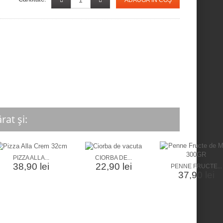
ADAUGĂ ÎN COŞ
at și:
PIZZA ALLA...
CIORBA DE...
38,90 lei
22,90 lei
PENNE FRUCTE...
37,90 lei