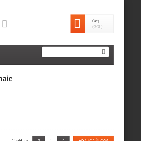
Coş
(GOL)
maie
Cantitate: