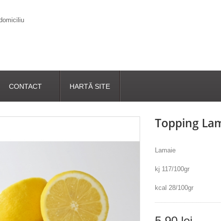
CONTACT
HARTĂ SITE
Topping La
Lamaie
kj 117/100gr
kcal 28/100gr
5,90 lei