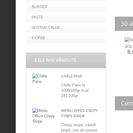
BURGER
PASTE
30 a
GUSTARI CALDE
CIORBE
SOS
5,
CELE MAI VÂNDUTE
CHIFLE PAVE
Chifle Pave kj
1008/100gr kcal
241/100gr
Com
MENIU OFFICE CRISPY
STRIPS 400GR
Crispy strips, cartofi
prajiti, sos de usturoi.