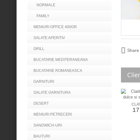
NORMALE
FAMILY
MENIURI OFFICE 400GR
SALATE APERITIV
GRILL
Share
BUCATARIE MEDITERANEANA
BUCATARIE ROMANEASCA
Clie
GARNITURI
SALATE GARNITURA
DESERT
CLAT
17,
MENIURI PETRECERI
SANDWICH-URI
BAUTURI