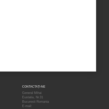
CONTACTAȚI-NE
General Mihai
Eustatiu, Nr.31
Bucuresti Romania
E-mail: