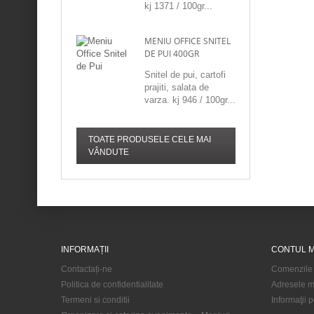
kj 1371 / 100gr...
MENIU OFFICE SNITEL
DE PUI 400GR
Snitel de pui, cartofi
prajiti, salata de
varza. kj 946 / 100gr...
TOATE PRODUSELE CELE MAI
VÂNDUTE
INFORMAȚII
CONTUL 
Contactați-ne
Comenzile
Politica de confidentialitate
Adresele m
Termeni si conditii
Informaţii 